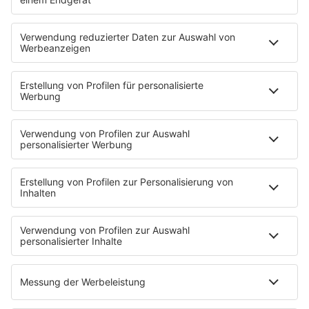
Klargestellt wird, dass die öffentliche Wiedergabe
von Audio-Streams auch der Einwilligungen von
GEMA und GVL bedarf.
Text und Data Mining
Eine Nutzung aller auf dieser Website, in unseren
Sendungen und in Social Media Angeboten
eingestellten Inhalte (wie etwa Texte, Bilder,
Grafiken, Audio und Video) für Text und Data Mining
im Sinne des §44b UrhG bleibt ausdrücklich
vorbehalten. Die im Angebot unseres Programms
enthaltene Musik ist von der GEMA lizenziert, die
ihrerseits einen entsprechenden Vorbehalt
ausgesprochen hat. Anfragen für eine Nutzung von