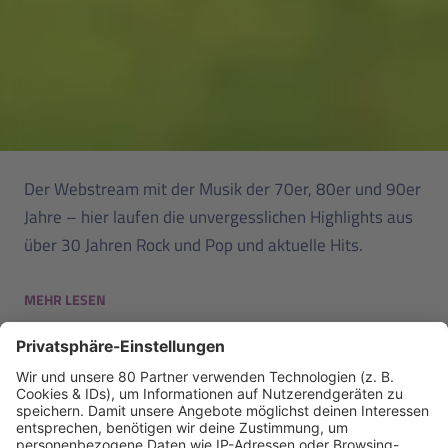
Der Webstream mit der Musik der 70er, 80er und 90er
Jahre – hier laufen die unvergesslichen Highlights aus
über 30 Jahren Rock und Pop und aktuelle Hits.
MEHR LESEN