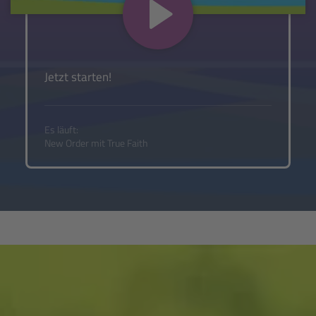
Jetzt starten!
Es läuft:
New Order mit True Faith